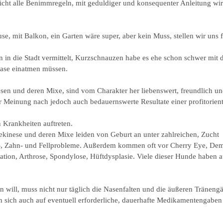
ht alle Benimmregeln, mit geduldiger und konsequenter Anleitung wird 
use, mit Balkon, ein Garten wäre super, aber kein Muss, stellen wir un
en in die Stadt vermittelt, Kurzschnauzen habe es ehe schon schwer mit 
gase einatmen müssen.
en und deren Mixe, sind vom Charakter her liebenswert, freundlich und
rer Meinung nach jedoch auch bedauernswerte Resultate einer profitor
n Krankheiten auftreten.
ekinese und deren Mixe leiden von Geburt an unter zahlreichen, Zucht
-, Zahn- und Fellprobleme. Außerdem kommen oft vor Cherry Eye, De
tion, Arthrose, Spondylose, Hüftdysplasie. Viele dieser Hunde haben a
 will, muss nicht nur täglich die Nasenfalten und die äußeren Träneng
sich auch auf eventuell erforderliche, dauerhafte Medikamentengaben