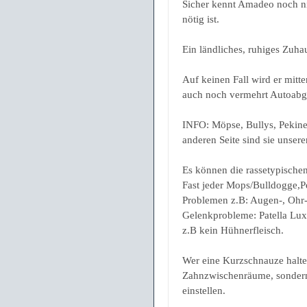
Sicher kennt Amadeo noch nic
nötig ist.
Ein ländliches, ruhiges Zuha
Auf keinen Fall wird er mitt
auch noch vermehrt Autoab
INFO: Möpse, Bullys, Pekines
anderen Seite sind sie unse
Es können die rassetypische
Fast jeder Mops/Bulldogge,P
Problemen z.B: Augen-, Ohr
Gelenkprobleme: Patella Luxa
z.B kein Hühnerfleisch.
Wer eine Kurzschnauze halten
Zahnzwischenräume, sondern 
einstellen.