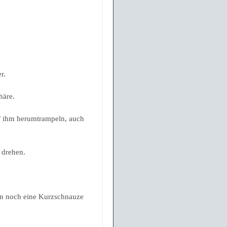
r.
häre.
uf ihm herumtrampeln, auch
n drehen.
nn noch eine Kurzschnauze