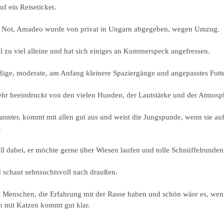
f ein Reiseticket.
n Not, Amadeo wurde von privat in Ungarn abgegeben, wegen Umzug.
el zu viel alleine und hat sich einiges an Kummerspeck angefressen.
ßige, moderate, am Anfang kleinere Spaziergänge und angepasstes Futte
hr beeindruckt von den vielen Hunden, der Lautstärke und der Atmosp
pannter, kommt mit allen gut aus und weist die Jungspunde, wenn sie a
.
ll dabei, er möchte gerne über Wiesen laufen und tolle Schnüffelrunde
nd schaut sehnsuchtsvoll nach draußen.
t Menschen, die Erfahrung mit der Rasse haben und schön wäre es, we
 mit Katzen kommt gut klar.