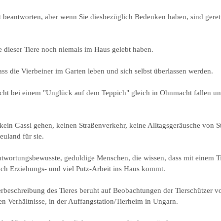
 beantworten, aber wenn Sie diesbezüglich Bedenken haben, sind gerette
le dieser Tiere noch niemals im Haus gelebt haben.
dass die Vierbeiner im Garten leben und sich selbst überlassen werden.
cht bei einem "Unglück auf dem Teppich" gleich in Ohnmacht fallen und
 kein Gassi gehen, keinen Straßenverkehr, keine Alltagsgeräusche von 
euland für sie.
antwortungsbewusste, geduldige Menschen, die wissen, dass mit einem T
ch Erziehungs- und viel Putz-Arbeit ins Haus kommt.
rbeschreibung des Tieres beruht auf Beobachtungen der Tierschützer vo
hen Verhältnisse, in der Auffangstation/Tierheim in Ungarn.